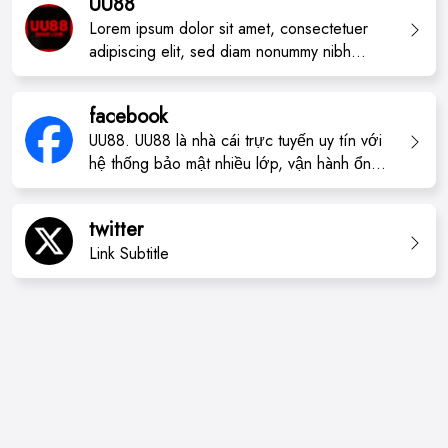
UU88
Lorem ipsum dolor sit amet, consectetuer
adipiscing elit, sed diam nonummy nibh
euismod tincidunt ut laoreet dolore magna
aliquam erat volutpat.
facebook
UU88. UU88 là nhà cái trực tuyến uy tín với
hệ thống bảo mật nhiều lớp, vận hành ổn
định lâu dài. Giao diện dễ dùng, tỷ lệ thắng
minh bạch cùng quy trình nạp rút nhanh
twitter
giúp người chơi an tâm trải...
Link Subtitle