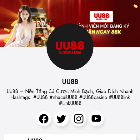
UU88
UU88 – Nền Tảng Cá Cược Minh Bạch, Giao Dịch Nhanh
Hashtags: #UU88 #nhacaiUU88 #UU88casino #UU88link
#LinkUU88